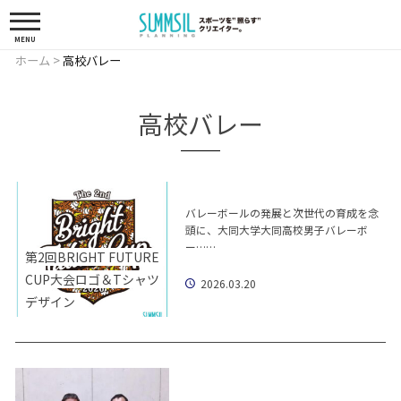
MENU
ホーム
>
高校バレー
高校バレー
バレーボールの発展と次世代の育成を念
頭に、大同大学大同高校男子バレーボ
ー……
第2回BRIGHT FUTURE
CUP大会ロゴ＆Tシャツ
2026.03.20
デザイン