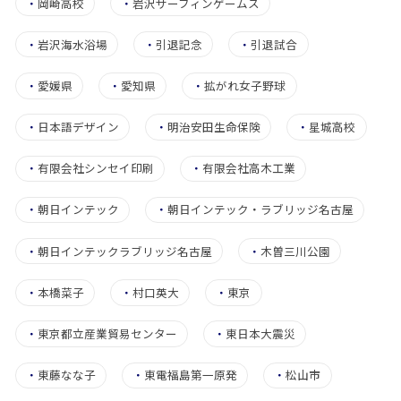
・
岡崎高校
・
岩沢サーフィンゲームス
・
岩沢海水浴場
・
引退記念
・
引退試合
・
愛媛県
・
愛知県
・
拡がれ女子野球
・
日本語デザイン
・
明治安田生命保険
・
星城高校
・
有限会社シンセイ印刷
・
有限会社高木工業
・
朝日インテック
・
朝日インテック・ラブリッジ名古屋
・
朝日インテックラブリッジ名古屋
・
木曽三川公園
・
本橋菜子
・
村口英大
・
東京
・
東京都立産業貿易センター
・
東日本大震災
・
東藤なな子
・
東電福島第一原発
・
松山市