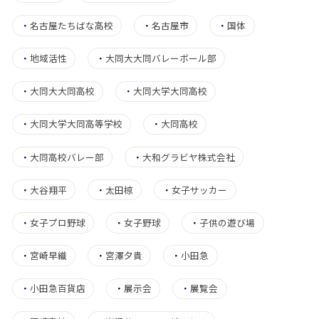
・
名古屋たちばな高校
・
名古屋市
・
国体
・
地域活性
・
大同大大同バレーボール部
・
大同大大同高校
・
大同大学大同高校
・
大同大学大同高等学校
・
大同高校
・
大同高校バレー部
・
大和グラビヤ株式会社
・
大谷翔平
・
太田椋
・
女子サッカー
・
女子プロ野球
・
女子野球
・
子供の遊び場
・
宮崎早織
・
宮澤夕貴
・
小田急
・
小田急百貨店
・
展示会
・
展覧会