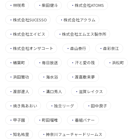
・
林咲希
・
柴田健斗
・
株式会社ATOMS
・
株式会社SUCESSO
・
株式会社アクラム
・
株式会社エイビス
・
株式会社エムエス製作所
・
株式会社オンザコート
・
森山泰行
・
森彩奈江
・
楢葉町
・
毎日放送
・
汗と愛の筏
・
浜松町
・
浜田雅功
・
海水浴
・
渡嘉敷来夢
・
渡部遼人
・
溝口秀人
・
滋賀レイクス
・
焼き鳥あおい
・
独立リーグ
・
田中良子
・
甲子園
・
町田瑠唯
・
番組バナー
・
知名祐里
・
神奈川フューチャードリームス