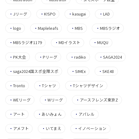
・
Jリーグ
・
K!SPO
・
kasugai
・
LAD
・
logo
・
Mapleleafs
・
MBS
・
MBSラジオ
・
MBSラジオ1179
・
MDイラスト
・
MUQU
・
PK大会
・
Pリーグ
・
radiko
・
SAGA2024
・
saga2024国スポ全障スポ
・
SIMEx
・
SKE48
・
Tronto
・
Tシャツ
・
Tシャツデザイン
・
WEリーグ
・
Wリーグ
・
アースフレンズ東京Z
・
アート
・
あいみょん
・
アパレル
・
アメフト
・
いてまえ
・
イノベーション