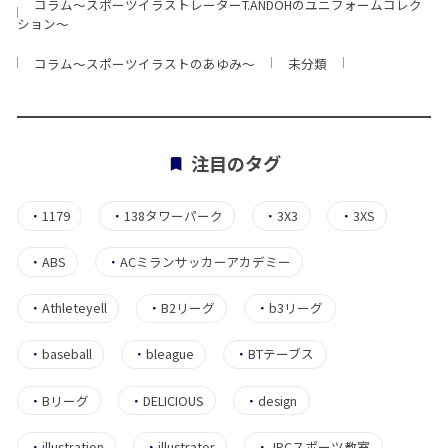
コラム〜スポーツイラストレーターT.ANDOHのユニフォームコレク
ション〜
コラム〜スポーツイラストのあゆみ〜
未分類
注目のタグ
・
1179
・
138タワーパーク
・
3X3
・
3XS
・
ABS
・
ACミランサッカーアカデミー
・
Athleteyell
・
B2リーグ
・
b3リーグ
・
baseball
・
bleague
・
BTテーブス
・
Bリーグ
・
DELICIOUS
・
design
・
illustration
・
illustrator
・
JPCスポーツ教室