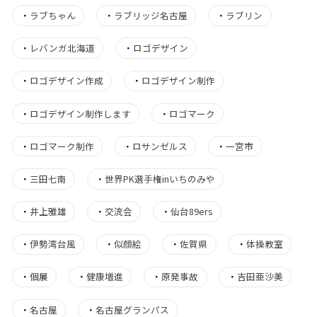
・
ラブちゃん
・
ラブリッジ名古屋
・
ラブリン
・
レバンガ北海道
・
ロゴデザイン
・
ロゴデザイン作成
・
ロゴデザイン制作
・
ロゴデザイン制作します
・
ロゴマーク
・
ロゴマーク制作
・
ロサンゼルス
・
一宮市
・
三田七南
・
世界PK選手権inいちのみや
・
井上雅雄
・
交流会
・
仙台89ers
・
伊勢湾台風
・
似顔絵
・
佐賀県
・
体操教室
・
個展
・
健康増進
・
原発事故
・
吉田亜沙美
・
名古屋
・
名古屋グランパス