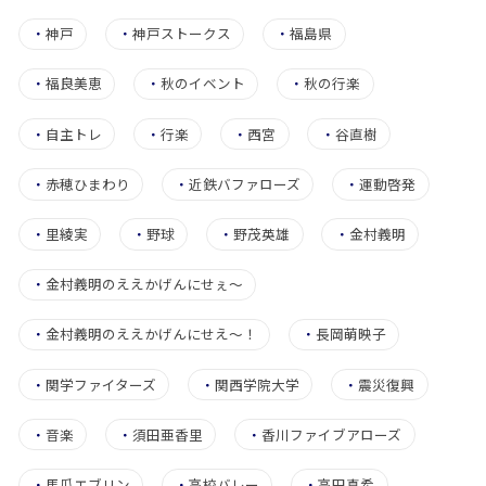
・
神戸
・
神戸ストークス
・
福島県
・
福良美恵
・
秋のイベント
・
秋の行楽
・
自主トレ
・
行楽
・
西宮
・
谷直樹
・
赤穂ひまわり
・
近鉄バファローズ
・
運動啓発
・
里綾実
・
野球
・
野茂英雄
・
金村義明
・
金村義明のええかげんにせぇ〜
・
金村義明のええかげんにせえ～！
・
長岡萌映子
・
関学ファイターズ
・
関西学院大学
・
震災復興
・
音楽
・
須田亜香里
・
香川ファイブアローズ
・
馬瓜エブリン
・
高校バレー
・
高田真希