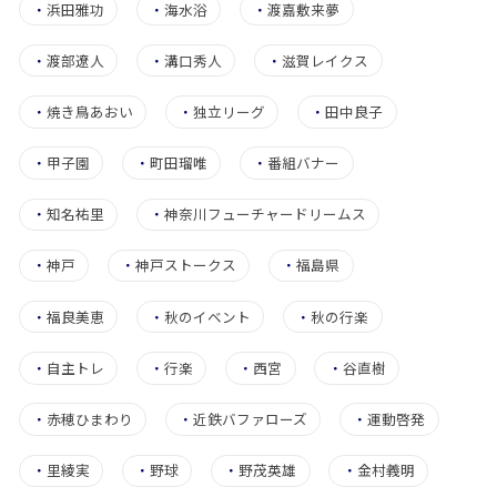
・
浜田雅功
・
海水浴
・
渡嘉敷来夢
・
渡部遼人
・
溝口秀人
・
滋賀レイクス
・
焼き鳥あおい
・
独立リーグ
・
田中良子
・
甲子園
・
町田瑠唯
・
番組バナー
・
知名祐里
・
神奈川フューチャードリームス
・
神戸
・
神戸ストークス
・
福島県
・
福良美恵
・
秋のイベント
・
秋の行楽
・
自主トレ
・
行楽
・
西宮
・
谷直樹
・
赤穂ひまわり
・
近鉄バファローズ
・
運動啓発
・
里綾実
・
野球
・
野茂英雄
・
金村義明