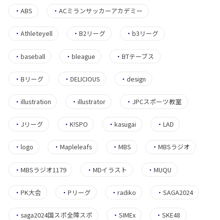
・
ABS
・
ACミランサッカーアカデミー
・
Athleteyell
・
B2リーグ
・
b3リーグ
・
baseball
・
bleague
・
BTテーブス
・
Bリーグ
・
DELICIOUS
・
design
・
illustration
・
illustrator
・
JPCスポーツ教室
・
Jリーグ
・
K!SPO
・
kasugai
・
LAD
・
logo
・
Mapleleafs
・
MBS
・
MBSラジオ
・
MBSラジオ1179
・
MDイラスト
・
MUQU
・
PK大会
・
Pリーグ
・
radiko
・
SAGA2024
・
saga2024国スポ全障スポ
・
SIMEx
・
SKE48