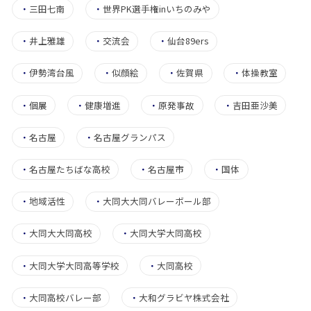
・
三田七南
・
世界PK選手権inいちのみや
・
井上雅雄
・
交流会
・
仙台89ers
・
伊勢湾台風
・
似顔絵
・
佐賀県
・
体操教室
・
個展
・
健康増進
・
原発事故
・
吉田亜沙美
・
名古屋
・
名古屋グランパス
・
名古屋たちばな高校
・
名古屋市
・
国体
・
地域活性
・
大同大大同バレーボール部
・
大同大大同高校
・
大同大学大同高校
・
大同大学大同高等学校
・
大同高校
・
大同高校バレー部
・
大和グラビヤ株式会社