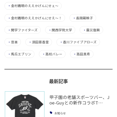
・
金村義明のええかげんにせぇ〜
・
金村義明のええかげんにせえ～！
・
長岡萌映子
・
関学ファイターズ
・
関西学院大学
・
震災復興
・
音楽
・
須田亜香里
・
香川ファイブアローズ
・
馬瓜エブリン
・
高校バレー
・
高田真希
最新記事
甲子園の老舗スポーツバー、J
oe-Guyとの新作コラボT…
お知らせ