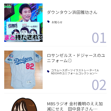
ダウンタウン浜田雅功さん
お知らせ
01
ロサンゼルス・ドジャースのユ
ニフォーム⚾️
コラム〜スポーツイラストレーターT.A
NDOHのユニフォームコレクション〜
02
MBSラジオ 金村義明のええ加
減にせえ 田中良子さん…