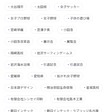
・
大谷翔平
・
太田椋
・
女子サッカー
・
女子プロ野球
・
女子野球
・
子供の遊び場
・
宮崎早織
・
宮澤夕貴
・
小田急
・
小田急百貨店
・
展示会
・
展覧会
・
岡崎高校
・
岩沢サーフィンゲームス
・
岩沢海水浴場
・
引退記念
・
引退試合
・
愛媛県
・
愛知県
・
拡がれ女子野球
・
日本語デザイン
・
明治安田生命保険
・
星城高校
・
有限会社シンセイ印刷
・
有限会社高木工業
・
朝日インテック
・
朝日インテック・ラブリッジ名古屋