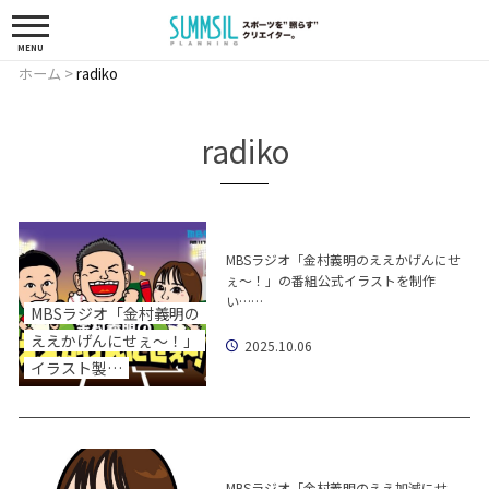
MENU
ホーム
>
radiko
radiko
MBSラジオ「金村義明のええかげんにせ
ぇ〜！」の番組公式イラストを制作
い……
MBSラジオ「金村義明の
ええかげんにせぇ〜！」
2025.10.06
イラスト製…
MBSラジオ「金村義明のええ加減にせ