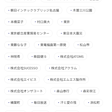
・
朝日インテックラブリッジ名古屋
・
木曽三川公園
・
本橋菜子
・
村口英大
・
東京
・
東京都立産業貿易センター
・
東日本大震災
・
東藤なな子
・
東電福島第一原発
・
松山市
・
林咲希
・
柴田健斗
・
株式会社ATOMS
・
株式会社SUCESSO
・
株式会社アクラム
・
株式会社エイビス
・
株式会社エムエス製作所
・
株式会社オンザコート
・
森山泰行
・
森彩奈江
・
楢葉町
・
毎日放送
・
汗と愛の筏
・
浜松町