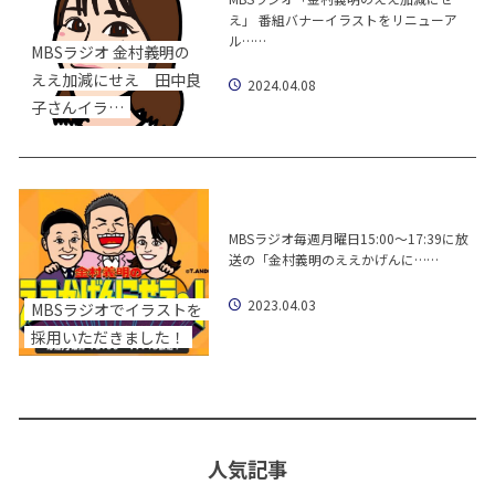
え」 番組バナーイラストをリニューア
ル……
MBSラジオ 金村義明の
ええ加減にせえ 田中良
2024.04.08
子さんイラ…
MBSラジオ毎週月曜日15:00〜17:39に放
送の「金村義明のええかげんに……
2023.04.03
MBSラジオでイラストを
採用いただきました！
人気記事