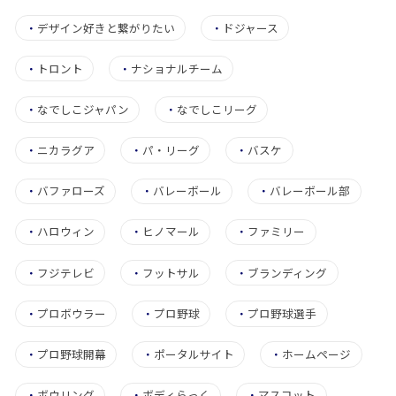
・
デザイン好きと繋がりたい
・
ドジャース
・
トロント
・
ナショナルチーム
・
なでしこジャパン
・
なでしこリーグ
・
ニカラグア
・
パ・リーグ
・
バスケ
・
バファローズ
・
バレーボール
・
バレーボール部
・
ハロウィン
・
ヒノマール
・
ファミリー
・
フジテレビ
・
フットサル
・
ブランディング
・
プロボウラー
・
プロ野球
・
プロ野球選手
・
プロ野球開幕
・
ポータルサイト
・
ホームページ
・
ボウリング
・
ボディらっく
・
マスコット