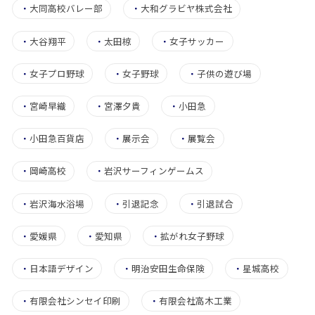
・
大同高校バレー部
・
大和グラビヤ株式会社
・
大谷翔平
・
太田椋
・
女子サッカー
・
女子プロ野球
・
女子野球
・
子供の遊び場
・
宮崎早織
・
宮澤夕貴
・
小田急
・
小田急百貨店
・
展示会
・
展覧会
・
岡崎高校
・
岩沢サーフィンゲームス
・
岩沢海水浴場
・
引退記念
・
引退試合
・
愛媛県
・
愛知県
・
拡がれ女子野球
・
日本語デザイン
・
明治安田生命保険
・
星城高校
・
有限会社シンセイ印刷
・
有限会社高木工業