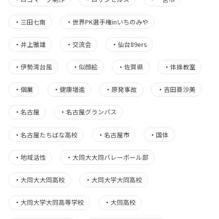
・
三田七南
・
世界PK選手権inいちのみや
・
井上雅雄
・
交流会
・
仙台89ers
・
伊勢湾台風
・
似顔絵
・
佐賀県
・
体操教室
・
個展
・
健康増進
・
原発事故
・
吉田亜沙美
・
名古屋
・
名古屋グランパス
・
名古屋たちばな高校
・
名古屋市
・
国体
・
地域活性
・
大同大大同バレーボール部
・
大同大大同高校
・
大同大学大同高校
・
大同大学大同高等学校
・
大同高校