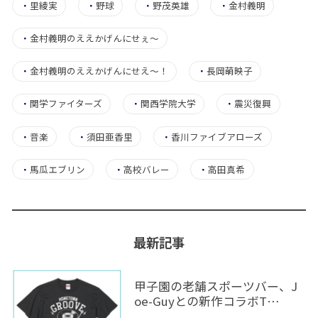
・
里綾実
・
野球
・
野茂英雄
・
金村義明
・
金村義明のええかげんにせぇ〜
・
金村義明のええかげんにせえ～！
・
長岡萌映子
・
関学ファイターズ
・
関西学院大学
・
震災復興
・
音楽
・
須田亜香里
・
香川ファイブアローズ
・
馬瓜エブリン
・
高校バレー
・
高田真希
最新記事
甲子園の老舗スポーツバー、J
oe-Guyとの新作コラボT…