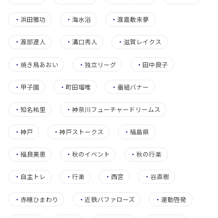
・
浜田雅功
・
海水浴
・
渡嘉敷来夢
・
渡部遼人
・
溝口秀人
・
滋賀レイクス
・
焼き鳥あおい
・
独立リーグ
・
田中良子
・
甲子園
・
町田瑠唯
・
番組バナー
・
知名祐里
・
神奈川フューチャードリームス
・
神戸
・
神戸ストークス
・
福島県
・
福良美恵
・
秋のイベント
・
秋の行楽
・
自主トレ
・
行楽
・
西宮
・
谷直樹
・
赤穂ひまわり
・
近鉄バファローズ
・
運動啓発