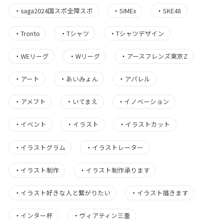
・
saga2024国スポ全障スポ
・
SIMEx
・
SKE48
・
Tronto
・
Tシャツ
・
Tシャツデザイン
・
WEリーグ
・
Wリーグ
・
アースフレンズ東京Z
・
アート
・
あいみょん
・
アパレル
・
アメフト
・
いてまえ
・
イノベーション
・
イベント
・
イラスト
・
イラストカット
・
イラストグラム
・
イラストレーター
・
イラスト制作
・
イラスト制作承ります
・
イラスト好きな人と繋がりたい
・
イラスト描きます
・
インター杯
・
ヴィアティン三重