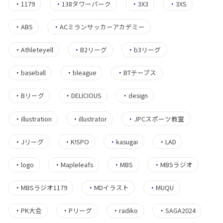
・
1179
・
138タワーパーク
・
3X3
・
3XS
・
ABS
・
ACミランサッカーアカデミー
・
Athleteyell
・
B2リーグ
・
b3リーグ
・
baseball
・
bleague
・
BTテーブス
・
Bリーグ
・
DELICIOUS
・
design
・
illustration
・
illustrator
・
JPCスポーツ教室
・
Jリーグ
・
K!SPO
・
kasugai
・
LAD
・
logo
・
Mapleleafs
・
MBS
・
MBSラジオ
・
MBSラジオ1179
・
MDイラスト
・
MUQU
・
PK大会
・
Pリーグ
・
radiko
・
SAGA2024