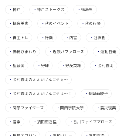
・
神戸
・
神戸ストークス
・
福島県
・
福良美恵
・
秋のイベント
・
秋の行楽
・
自主トレ
・
行楽
・
西宮
・
谷直樹
・
赤穂ひまわり
・
近鉄バファローズ
・
運動啓発
・
里綾実
・
野球
・
野茂英雄
・
金村義明
・
金村義明のええかげんにせぇ〜
・
金村義明のええかげんにせえ～！
・
長岡萌映子
・
関学ファイターズ
・
関西学院大学
・
震災復興
・
音楽
・
須田亜香里
・
香川ファイブアローズ
・
馬瓜エブリン
・
高校バレー
・
高田真希