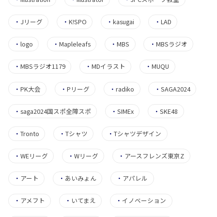
・
Jリーグ
・
K!SPO
・
kasugai
・
LAD
・
logo
・
Mapleleafs
・
MBS
・
MBSラジオ
・
MBSラジオ1179
・
MDイラスト
・
MUQU
・
PK大会
・
Pリーグ
・
radiko
・
SAGA2024
・
saga2024国スポ全障スポ
・
SIMEx
・
SKE48
・
Tronto
・
Tシャツ
・
Tシャツデザイン
・
WEリーグ
・
Wリーグ
・
アースフレンズ東京Z
・
アート
・
あいみょん
・
アパレル
・
アメフト
・
いてまえ
・
イノベーション