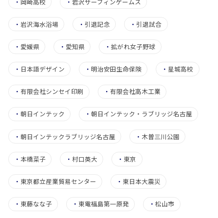
・
岡崎高校
・
岩沢サーフィンゲームス
・
岩沢海水浴場
・
引退記念
・
引退試合
・
愛媛県
・
愛知県
・
拡がれ女子野球
・
日本語デザイン
・
明治安田生命保険
・
星城高校
・
有限会社シンセイ印刷
・
有限会社高木工業
・
朝日インテック
・
朝日インテック・ラブリッジ名古屋
・
朝日インテックラブリッジ名古屋
・
木曽三川公園
・
本橋菜子
・
村口英大
・
東京
・
東京都立産業貿易センター
・
東日本大震災
・
東藤なな子
・
東電福島第一原発
・
松山市