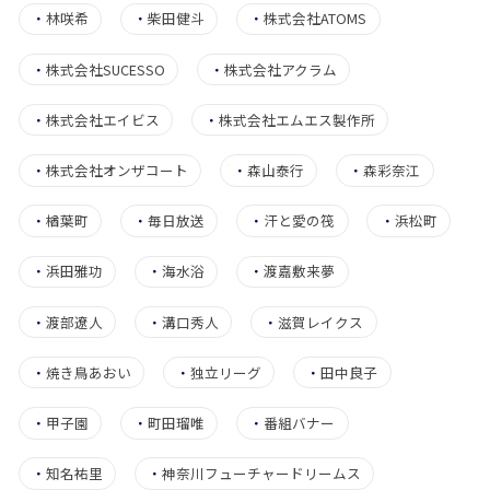
・
林咲希
・
柴田健斗
・
株式会社ATOMS
・
株式会社SUCESSO
・
株式会社アクラム
・
株式会社エイビス
・
株式会社エムエス製作所
・
株式会社オンザコート
・
森山泰行
・
森彩奈江
・
楢葉町
・
毎日放送
・
汗と愛の筏
・
浜松町
・
浜田雅功
・
海水浴
・
渡嘉敷来夢
・
渡部遼人
・
溝口秀人
・
滋賀レイクス
・
焼き鳥あおい
・
独立リーグ
・
田中良子
・
甲子園
・
町田瑠唯
・
番組バナー
・
知名祐里
・
神奈川フューチャードリームス