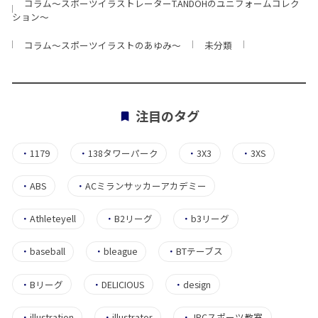
コラム〜スポーツイラストレーターT.ANDOHのユニフォームコレク
ション〜
コラム〜スポーツイラストのあゆみ〜
未分類
注目のタグ
・
1179
・
138タワーパーク
・
3X3
・
3XS
・
ABS
・
ACミランサッカーアカデミー
・
Athleteyell
・
B2リーグ
・
b3リーグ
・
baseball
・
bleague
・
BTテーブス
・
Bリーグ
・
DELICIOUS
・
design
・
illustration
・
illustrator
・
JPCスポーツ教室