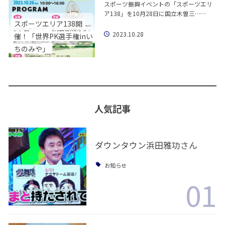
スポーツ振興イベントの「スポーツエリ
ア138」を10月28日に国立木曽三……
スポーツエリア138開
2023.10.28
催！「世界PK選手権inい
ちのみや」
人気記事
ダウンタウン浜田雅功さん
お知らせ
01