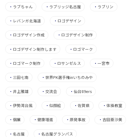
・
ラブちゃん
・
ラブリッジ名古屋
・
ラブリン
・
レバンガ北海道
・
ロゴデザイン
・
ロゴデザイン作成
・
ロゴデザイン制作
・
ロゴデザイン制作します
・
ロゴマーク
・
ロゴマーク制作
・
ロサンゼルス
・
一宮市
・
三田七南
・
世界PK選手権inいちのみや
・
井上雅雄
・
交流会
・
仙台89ers
・
伊勢湾台風
・
似顔絵
・
佐賀県
・
体操教室
・
個展
・
健康増進
・
原発事故
・
吉田亜沙美
・
名古屋
・
名古屋グランパス