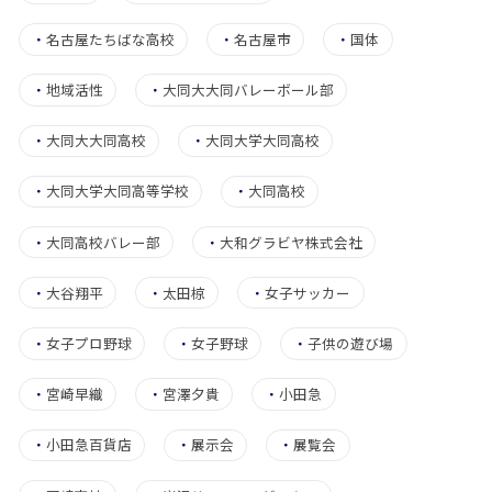
・
名古屋たちばな高校
・
名古屋市
・
国体
・
地域活性
・
大同大大同バレーボール部
・
大同大大同高校
・
大同大学大同高校
・
大同大学大同高等学校
・
大同高校
・
大同高校バレー部
・
大和グラビヤ株式会社
・
大谷翔平
・
太田椋
・
女子サッカー
・
女子プロ野球
・
女子野球
・
子供の遊び場
・
宮崎早織
・
宮澤夕貴
・
小田急
・
小田急百貨店
・
展示会
・
展覧会