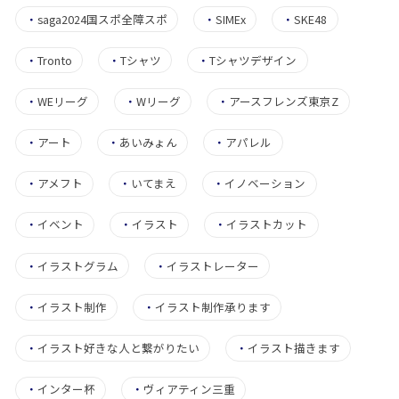
・
saga2024国スポ全障スポ
・
SIMEx
・
SKE48
・
Tronto
・
Tシャツ
・
Tシャツデザイン
・
WEリーグ
・
Wリーグ
・
アースフレンズ東京Z
・
アート
・
あいみょん
・
アパレル
・
アメフト
・
いてまえ
・
イノベーション
・
イベント
・
イラスト
・
イラストカット
・
イラストグラム
・
イラストレーター
・
イラスト制作
・
イラスト制作承ります
・
イラスト好きな人と繋がりたい
・
イラスト描きます
・
インター杯
・
ヴィアティン三重