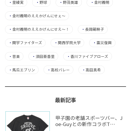
・
里綾実
・
野球
・
野茂英雄
・
金村義明
・
金村義明のええかげんにせぇ〜
・
金村義明のええかげんにせえ～！
・
長岡萌映子
・
関学ファイターズ
・
関西学院大学
・
震災復興
・
音楽
・
須田亜香里
・
香川ファイブアローズ
・
馬瓜エブリン
・
高校バレー
・
高田真希
最新記事
甲子園の老舗スポーツバー、J
oe-Guyとの新作コラボT…