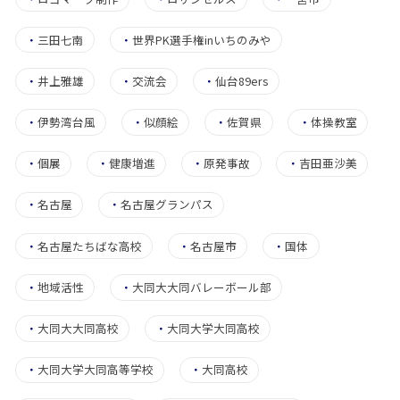
・
三田七南
・
世界PK選手権inいちのみや
・
井上雅雄
・
交流会
・
仙台89ers
・
伊勢湾台風
・
似顔絵
・
佐賀県
・
体操教室
・
個展
・
健康増進
・
原発事故
・
吉田亜沙美
・
名古屋
・
名古屋グランパス
・
名古屋たちばな高校
・
名古屋市
・
国体
・
地域活性
・
大同大大同バレーボール部
・
大同大大同高校
・
大同大学大同高校
・
大同大学大同高等学校
・
大同高校