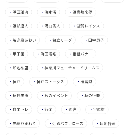
・
浜田雅功
・
海水浴
・
渡嘉敷来夢
・
渡部遼人
・
溝口秀人
・
滋賀レイクス
・
焼き鳥あおい
・
独立リーグ
・
田中良子
・
甲子園
・
町田瑠唯
・
番組バナー
・
知名祐里
・
神奈川フューチャードリームス
・
神戸
・
神戸ストークス
・
福島県
・
福良美恵
・
秋のイベント
・
秋の行楽
・
自主トレ
・
行楽
・
西宮
・
谷直樹
・
赤穂ひまわり
・
近鉄バファローズ
・
運動啓発