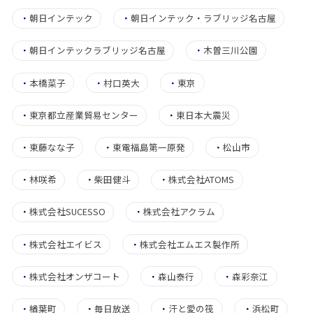
・
朝日インテック
・
朝日インテック・ラブリッジ名古屋
・
朝日インテックラブリッジ名古屋
・
木曽三川公園
・
本橋菜子
・
村口英大
・
東京
・
東京都立産業貿易センター
・
東日本大震災
・
東藤なな子
・
東電福島第一原発
・
松山市
・
林咲希
・
柴田健斗
・
株式会社ATOMS
・
株式会社SUCESSO
・
株式会社アクラム
・
株式会社エイビス
・
株式会社エムエス製作所
・
株式会社オンザコート
・
森山泰行
・
森彩奈江
・
楢葉町
・
毎日放送
・
汗と愛の筏
・
浜松町