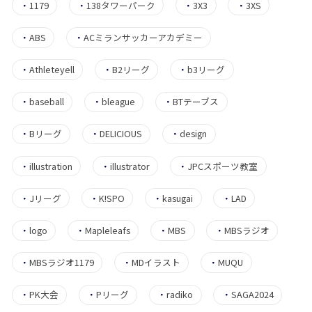
・
1179
・
138タワーパーク
・
3X3
・
3XS
・
ABS
・
ACミランサッカーアカデミー
・
Athleteyell
・
B2リーグ
・
b3リーグ
・
baseball
・
bleague
・
BTテーブス
・
Bリーグ
・
DELICIOUS
・
design
・
illustration
・
illustrator
・
JPCスポーツ教室
・
Jリーグ
・
K!SPO
・
kasugai
・
LAD
・
logo
・
Mapleleafs
・
MBS
・
MBSラジオ
・
MBSラジオ1179
・
MDイラスト
・
MUQU
・
PK大会
・
Pリーグ
・
radiko
・
SAGA2024