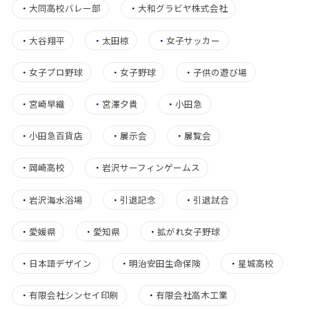
・
大同高校バレー部
・
大和グラビヤ株式会社
・
大谷翔平
・
太田椋
・
女子サッカー
・
女子プロ野球
・
女子野球
・
子供の遊び場
・
宮崎早織
・
宮澤夕貴
・
小田急
・
小田急百貨店
・
展示会
・
展覧会
・
岡崎高校
・
岩沢サーフィンゲームス
・
岩沢海水浴場
・
引退記念
・
引退試合
・
愛媛県
・
愛知県
・
拡がれ女子野球
・
日本語デザイン
・
明治安田生命保険
・
星城高校
・
有限会社シンセイ印刷
・
有限会社高木工業