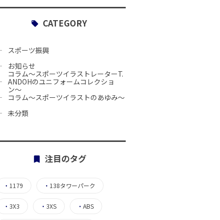
CATEGORY
スポーツ振興
お知らせ
コラム〜スポーツイラストレーターT.
ANDOHのユニフォームコレクショ
ン〜
コラム〜スポーツイラストのあゆみ〜
未分類
注目のタグ
・
1179
・
138タワーパーク
・
3X3
・
3XS
・
ABS