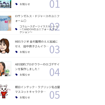
01
お知らせ
ロサンゼルス・ドジャースのユニフ
ォーム⚾️
02
コラム〜スポーツイラストレータ
ーT.ANDOHのユニフォームコレ
クション〜
MBSラジオ 金村義明のええ加減に
03
せえ 田中良子さんイラ…
お知らせ
ABS契約プロボウラーのロゴデザイ
04
ンを製作しました！
お知らせ
朝日インテック・ラブリッジ名古屋
05
マスコットキャラクタ…
お知らせ