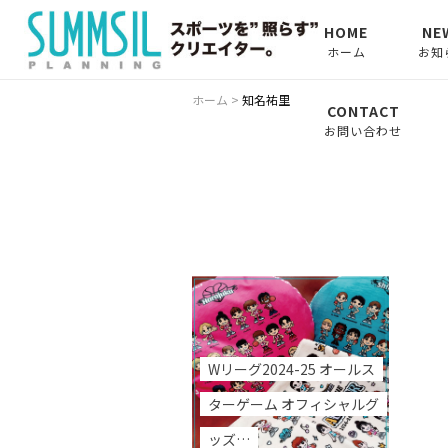
HOME
NE
ホーム
お知
お知
ホーム
>
知名祐里
CONTACT
お問い合わせ
コラ
トレー
ニフ
ン〜
コラ
トの
Wリーグ2024-25 オールス
ターゲーム オフィシャルグ
ッズ…