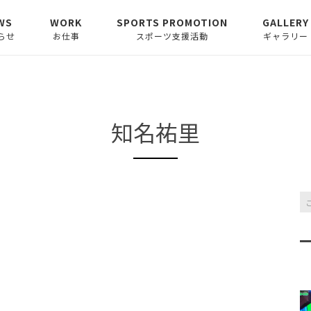
WS
WORK
SPORTS PROMOTION
GALLERY
らせ
お仕事
スポーツ支援活動
ギャラリー
らせ
イラスト
Athlete Yell
ア
スリート支援型ブランド
ム〜スポーツイラス
ロゴデザイン
ターT.ANDOHのユ
Launcher
知名祐里
カスタ
ォームコレクショ
ムオーダーインソール
ウエアデザイン
SPORTS AREA 138
その他ー漫画・グラフィ
ム〜スポーツイラス
スポーツに”触れる”遊び
ックデザイン・執筆
あゆみ〜
場