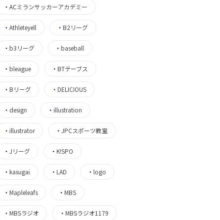
・
ACミランサッカーアカデミー
・
Athleteyell
・
B2リーグ
・
b3リーグ
・
baseball
・
bleague
・
BTテーブス
・
Bリーグ
・
DELICIOUS
・
design
・
illustration
・
illustrator
・
JPCスポーツ教室
・
Jリーグ
・
K!SPO
・
kasugai
・
LAD
・
logo
・
Mapleleafs
・
MBS
・
MBSラジオ
・
MBSラジオ1179