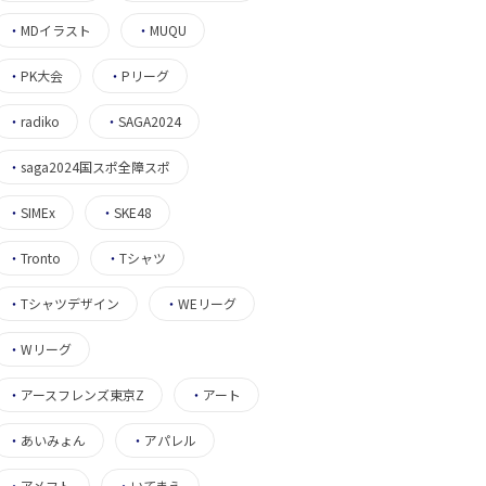
・
MDイラスト
・
MUQU
・
PK大会
・
Pリーグ
・
radiko
・
SAGA2024
・
saga2024国スポ全障スポ
・
SIMEx
・
SKE48
・
Tronto
・
Tシャツ
・
Tシャツデザイン
・
WEリーグ
・
Wリーグ
・
アースフレンズ東京Z
・
アート
・
あいみょん
・
アパレル
・
アメフト
・
いてまえ