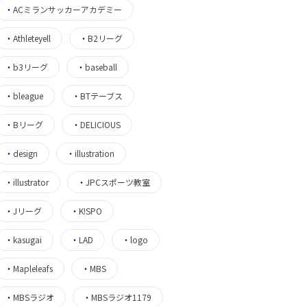
・
ACミランサッカーアカデミー
・
Athleteyell
・
B2リーグ
・
b3リーグ
・
baseball
・
bleague
・
BTテーブス
・
Bリーグ
・
DELICIOUS
・
design
・
illustration
・
illustrator
・
JPCスポーツ教室
・
Jリーグ
・
K!SPO
・
kasugai
・
LAD
・
logo
・
Mapleleafs
・
MBS
・
MBSラジオ
・
MBSラジオ1179