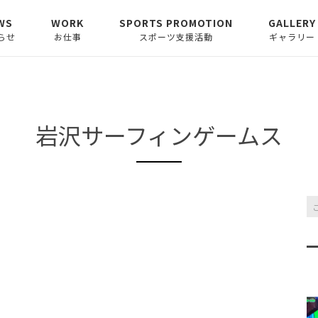
WS
WORK
SPORTS PROMOTION
GALLERY
らせ
お仕事
スポーツ支援活動
ギャラリー
らせ
イラスト
Athlete Yell
ア
スリート支援型ブランド
ム〜スポーツイラス
ロゴデザイン
ターT.ANDOHのユ
Launcher
岩沢サーフィンゲームス
カスタ
ォームコレクショ
ムオーダーインソール
ウエアデザイン
SPORTS AREA 138
その他ー漫画・グラフィ
ム〜スポーツイラス
スポーツに”触れる”遊び
ックデザイン・執筆
あゆみ〜
場