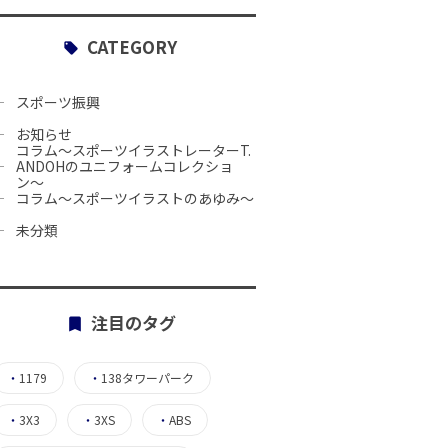
CATEGORY
スポーツ振興
お知らせ
コラム〜スポーツイラストレーターT.
ANDOHのユニフォームコレクショ
ン〜
コラム〜スポーツイラストのあゆみ〜
未分類
注目のタグ
・
1179
・
138タワーパーク
・
3X3
・
3XS
・
ABS