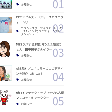
01
お知らせ
ロサンゼルス・ドジャースのユニフ
ォーム⚾️
02
コラム〜スポーツイラストレータ
ーT.ANDOHのユニフォームコレ
クション〜
MBSラジオ 金村義明のええ加減に
03
せえ 田中良子さんイラ…
お知らせ
ABS契約プロボウラーのロゴデザイ
04
ンを製作しました！
お知らせ
朝日インテック・ラブリッジ名古屋
05
マスコットキャラクタ…
お知らせ