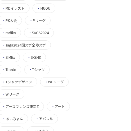
・
MDイラスト
・
MUQU
・
PK大会
・
Pリーグ
・
radiko
・
SAGA2024
・
saga2024国スポ全障スポ
・
SIMEx
・
SKE48
・
Tronto
・
Tシャツ
・
Tシャツデザイン
・
WEリーグ
・
Wリーグ
・
アースフレンズ東京Z
・
アート
・
あいみょん
・
アパレル
・
アメフト
・
いてまえ