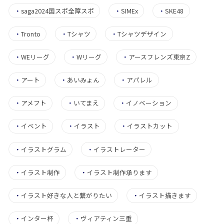
・
saga2024国スポ全障スポ
・
SIMEx
・
SKE48
・
Tronto
・
Tシャツ
・
Tシャツデザイン
・
WEリーグ
・
Wリーグ
・
アースフレンズ東京Z
・
アート
・
あいみょん
・
アパレル
・
アメフト
・
いてまえ
・
イノベーション
・
イベント
・
イラスト
・
イラストカット
・
イラストグラム
・
イラストレーター
・
イラスト制作
・
イラスト制作承ります
・
イラスト好きな人と繋がりたい
・
イラスト描きます
・
インター杯
・
ヴィアティン三重