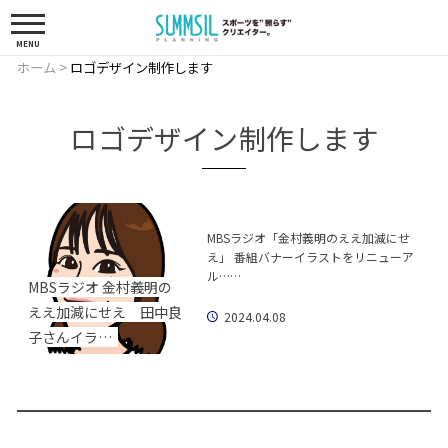
MENU
ホーム
>
ロゴデザイン制作します
ロゴデザイン制作します
MBSラジオ「金村義明のええ加減にせ
え」 番組バナーイラストをリニューア
ル……
MBSラジオ 金村義明の
ええ加減にせえ 田中良
2024.04.08
子さんイラ…