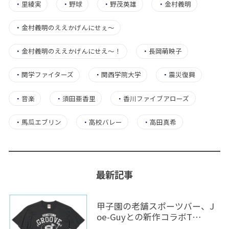
・
里綾実
・
野球
・
野茂英雄
・
金村義明
・
金村義明のええかげんにせぇ〜
・
金村義明のええかげんにせえ～！
・
長岡萌映子
・
関学ファイターズ
・
関西学院大学
・
震災復興
・
音楽
・
須田亜香里
・
香川ファイブアローズ
・
馬瓜エブリン
・
高校バレー
・
高田真希
最新記事
甲子園の老舗スポーツバー、J
oe-Guyとの新作コラボT…