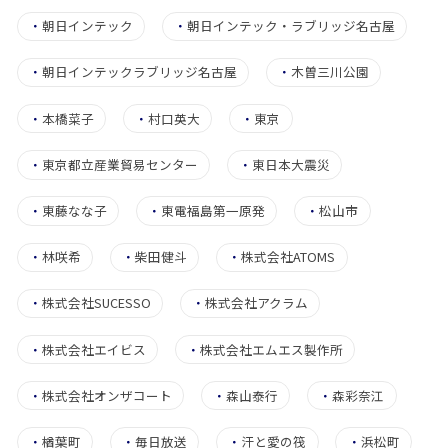
・
朝日インテック
・
朝日インテック・ラブリッジ名古屋
・
朝日インテックラブリッジ名古屋
・
木曽三川公園
・
本橋菜子
・
村口英大
・
東京
・
東京都立産業貿易センター
・
東日本大震災
・
東藤なな子
・
東電福島第一原発
・
松山市
・
林咲希
・
柴田健斗
・
株式会社ATOMS
・
株式会社SUCESSO
・
株式会社アクラム
・
株式会社エイビス
・
株式会社エムエス製作所
・
株式会社オンザコート
・
森山泰行
・
森彩奈江
・
楢葉町
・
毎日放送
・
汗と愛の筏
・
浜松町