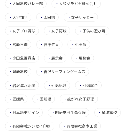
・
大同高校バレー部
・
大和グラビヤ株式会社
・
大谷翔平
・
太田椋
・
女子サッカー
・
女子プロ野球
・
女子野球
・
子供の遊び場
・
宮崎早織
・
宮澤夕貴
・
小田急
・
小田急百貨店
・
展示会
・
展覧会
・
岡崎高校
・
岩沢サーフィンゲームス
・
岩沢海水浴場
・
引退記念
・
引退試合
・
愛媛県
・
愛知県
・
拡がれ女子野球
・
日本語デザイン
・
明治安田生命保険
・
星城高校
・
有限会社シンセイ印刷
・
有限会社高木工業