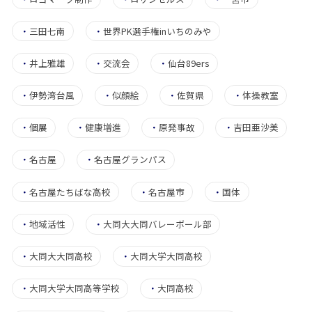
・
三田七南
・
世界PK選手権inいちのみや
・
井上雅雄
・
交流会
・
仙台89ers
・
伊勢湾台風
・
似顔絵
・
佐賀県
・
体操教室
・
個展
・
健康増進
・
原発事故
・
吉田亜沙美
・
名古屋
・
名古屋グランパス
・
名古屋たちばな高校
・
名古屋市
・
国体
・
地域活性
・
大同大大同バレーボール部
・
大同大大同高校
・
大同大学大同高校
・
大同大学大同高等学校
・
大同高校