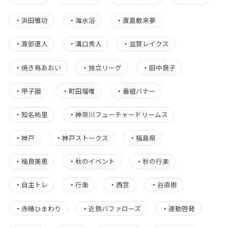
・
浜田雅功
・
海水浴
・
渡嘉敷来夢
・
渡部遼人
・
溝口秀人
・
滋賀レイクス
・
焼き鳥あおい
・
独立リーグ
・
田中良子
・
甲子園
・
町田瑠唯
・
番組バナー
・
知名祐里
・
神奈川フューチャードリームス
・
神戸
・
神戸ストークス
・
福島県
・
福良美恵
・
秋のイベント
・
秋の行楽
・
自主トレ
・
行楽
・
西宮
・
谷直樹
・
赤穂ひまわり
・
近鉄バファローズ
・
運動啓発