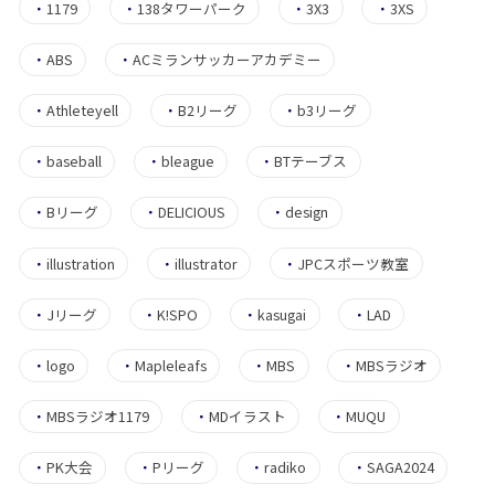
・
1179
・
138タワーパーク
・
3X3
・
3XS
・
ABS
・
ACミランサッカーアカデミー
・
Athleteyell
・
B2リーグ
・
b3リーグ
・
baseball
・
bleague
・
BTテーブス
・
Bリーグ
・
DELICIOUS
・
design
・
illustration
・
illustrator
・
JPCスポーツ教室
・
Jリーグ
・
K!SPO
・
kasugai
・
LAD
・
logo
・
Mapleleafs
・
MBS
・
MBSラジオ
・
MBSラジオ1179
・
MDイラスト
・
MUQU
・
PK大会
・
Pリーグ
・
radiko
・
SAGA2024