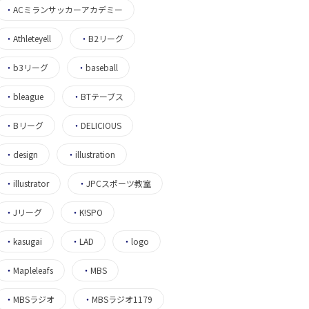
・
ACミランサッカーアカデミー
・
Athleteyell
・
B2リーグ
・
b3リーグ
・
baseball
・
bleague
・
BTテーブス
・
Bリーグ
・
DELICIOUS
・
design
・
illustration
・
illustrator
・
JPCスポーツ教室
・
Jリーグ
・
K!SPO
・
kasugai
・
LAD
・
logo
・
Mapleleafs
・
MBS
・
MBSラジオ
・
MBSラジオ1179