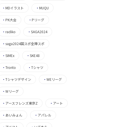
・
MDイラスト
・
MUQU
・
PK大会
・
Pリーグ
・
radiko
・
SAGA2024
・
saga2024国スポ全障スポ
・
SIMEx
・
SKE48
・
Tronto
・
Tシャツ
・
Tシャツデザイン
・
WEリーグ
・
Wリーグ
・
アースフレンズ東京Z
・
アート
・
あいみょん
・
アパレル
・
アメフト
・
いてまえ