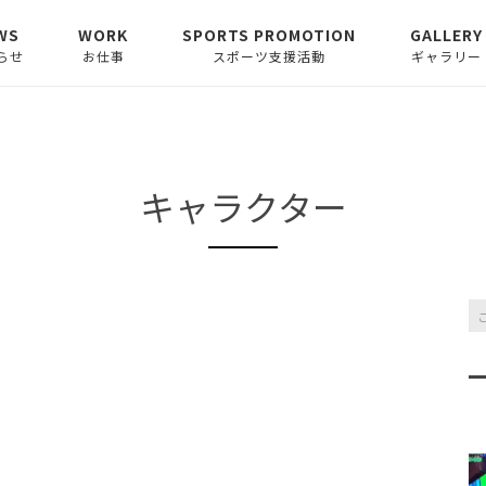
WS
WORK
SPORTS PROMOTION
GALLERY
らせ
お仕事
スポーツ支援活動
ギャラリー
らせ
イラスト
Athlete Yell
ア
スリート支援型ブランド
ム〜スポーツイラス
ロゴデザイン
ターT.ANDOHのユ
Launcher
キャラクター
カスタ
ォームコレクショ
ムオーダーインソール
ウエアデザイン
SPORTS AREA 138
その他ー漫画・グラフィ
ム〜スポーツイラス
スポーツに”触れる”遊び
ックデザイン・執筆
あゆみ〜
場