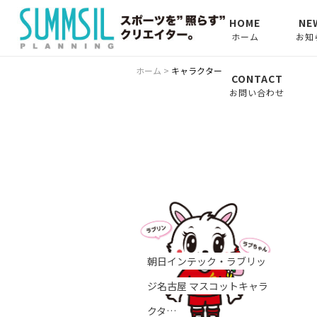
HOME
NE
ホーム
お知
お知
ホーム
>
キャラクター
CONTACT
お問い合わせ
コラ
トレー
ニフ
ン〜
コラ
トの
朝日インテック・ラブリッ
ジ名古屋 マスコットキャラ
クタ…