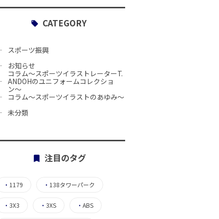
CATEGORY
スポーツ振興
お知らせ
コラム〜スポーツイラストレーターT.
ANDOHのユニフォームコレクショ
ン〜
コラム〜スポーツイラストのあゆみ〜
未分類
注目のタグ
・
1179
・
138タワーパーク
・
3X3
・
3XS
・
ABS