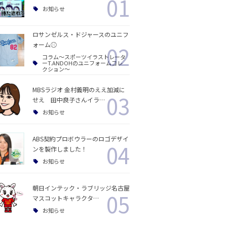
01
お知らせ
ロサンゼルス・ドジャースのユニフ
ォーム⚾️
02
コラム〜スポーツイラストレータ
ーT.ANDOHのユニフォームコレ
クション〜
MBSラジオ 金村義明のええ加減に
03
せえ 田中良子さんイラ…
お知らせ
ABS契約プロボウラーのロゴデザイ
04
ンを製作しました！
お知らせ
朝日インテック・ラブリッジ名古屋
05
マスコットキャラクタ…
お知らせ